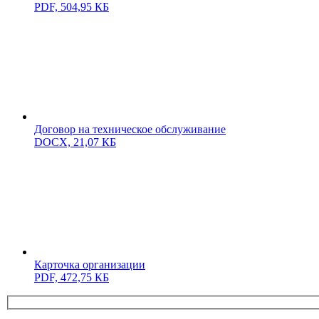
PDF,
504,95 КБ
Договор на техническое обслуживание
DOCX,
21,07 КБ
Карточка организации
PDF,
472,75 КБ