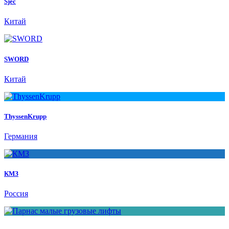
Sjec
Китай
SWORD
Китай
ThyssenKrupp
Германия
КМЗ
Россия