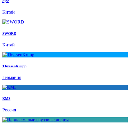
Sjec
Китай
SWORD
Китай
ThyssenKrupp
Германия
КМЗ
Россия